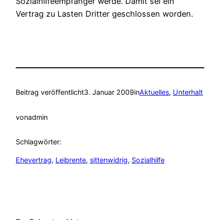
Sozialhilfeempfänger werde. Damit sei ein
Vertrag zu Lasten Dritter geschlossen worden.
Beitrag veröffentlicht
3. Januar 2009
in
Aktuelles
, 
Unterhalt
von
admin
Schlagwörter:
Ehevertrag
, 
Leibrente
, 
sittenwidrig
, 
Sozialhilfe