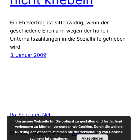
Ein Ehevertrag ist sittenwidrig, wenn der
geschiedene Ehemann wegen der hohen
Unterhaltszahlungen in die Sozialhilfe getrieben
wird.
3. Januar 2009
Ra-Scheuten.Net
Um unsere Webseite für Sie optimal zu gestalten und fortlaufend
verbessern zu können, verwenden wir Cookies. Durch die weitere
Nutzung der Webseite stimmen Sie der Verwendung von Cookies
Mit Stolz präsentiert von
WordPress
Akzeptieren
zu.
mehr Informationen.