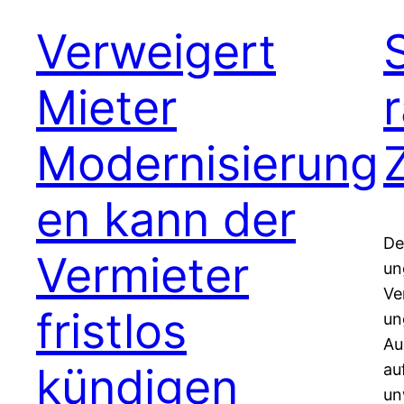
Verweigert
Mieter
Modernisierung
en kann der
De
Vermieter
un
Ve
fristlos
un
Au
kündigen
au
un