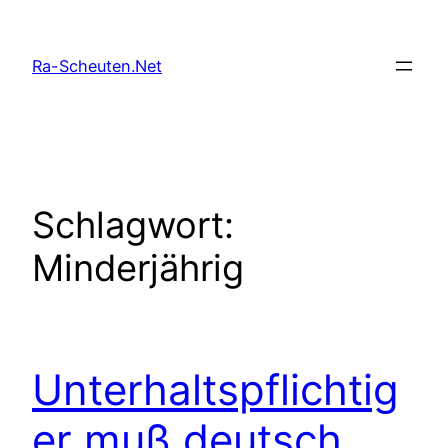
Zum
Inhalt
Ra-Scheuten.Net
springen
Schlagwort:
Minderjährig
Unterhaltspflichtig
er muß deutsch