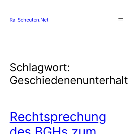
Zum
Inhalt
Ra-Scheuten.Net
springen
Schlagwort:
Geschiedenenunterhalt
Rechtsprechung
des BGHs zum