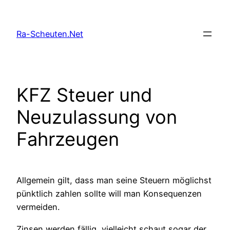
Zum
Inhalt
Ra-Scheuten.Net
springen
KFZ Steuer und
Neuzulassung von
Fahrzeugen
Allgemein gilt, dass man seine Steuern möglichst
pünktlich zahlen sollte will man Konsequenzen
vermeiden.
Zinsen werden fällig, vielleicht schaut sogar der